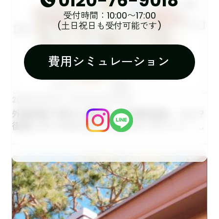
0120-76-9018
受付時間：10:00〜17:00
(土日祝日も受付可能です)
費用シミュレーション
外壁塗装
屋根塗装
2026.05.09
外壁塗装で意外と重要な「付帯部塗装」とは？
後悔しないために知っておきたいポイント 佐
野市｜栃木市｜小山市｜板倉町｜野木町｜足利
市｜館林市｜桐生市 創業1973年の屋根外壁
リフォーム専門店 キレイ家