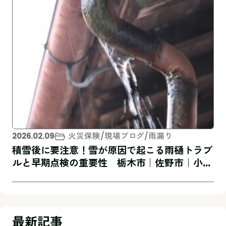
イ家
火災保険
現場ブログ
雨漏り
2026.02.09
積雪後に要注意！雪が原因で起こる雨樋トラブ
ルと早期点検の重要性 栃木市｜佐野市｜小山
市｜板倉町｜野木町｜足利市｜館林市｜桐生
市 創業1973年の屋根外壁リフォーム専門
店 キレイ家（キレイヤ）
最新記事