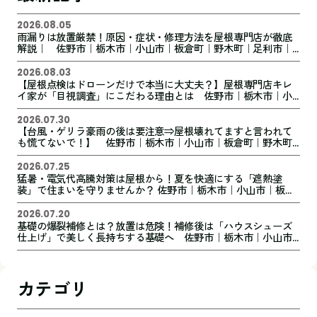
2026.08.05
雨漏りは放置厳禁！原因・症状・修理方法を屋根専門店が徹底
解説｜ 佐野市｜栃木市｜小山市｜板倉町｜野木町｜足利市｜
館林市｜創業1973年の屋根外壁リフォーム専門店 キレイ家
2026.08.03
【屋根点検はドローンだけで本当に大丈夫？】屋根専門店キレ
イ家が「目視調査」にこだわる理由とは 佐野市｜栃木市｜小
山市｜板倉町｜野木町｜足利市｜館林市｜創業1973年の屋根外
壁リフォーム専門店 キレイ家
2026.07.30
【台風・ゲリラ豪雨の後は要注意⇒屋根壊れてますと言われて
も慌てないで！】 佐野市｜栃木市｜小山市｜板倉町｜野木町
｜足利市｜館林市｜創業1973年の屋根外壁リフォーム専門店
キレイ家
2026.07.25
猛暑・電気代高騰対策は屋根から！夏を快適にする「遮熱塗
装」で住まいを守りませんか？ 佐野市｜栃木市｜小山市｜板倉
町｜野木町｜足利市｜館林市｜桐生市 創業1973年の屋根外壁
リフォーム専門店 キレイ家
2026.07.20
基礎の爆裂補修とは？放置は危険！補修後は「ハウスシューズ
仕上げ」で美しく長持ちする基礎へ 佐野市｜栃木市｜小山市
｜板倉町｜野木町｜足利市｜館林市｜桐生市 創業1973年の屋
根外壁リフォーム専門店 キレイ家
カテゴリ