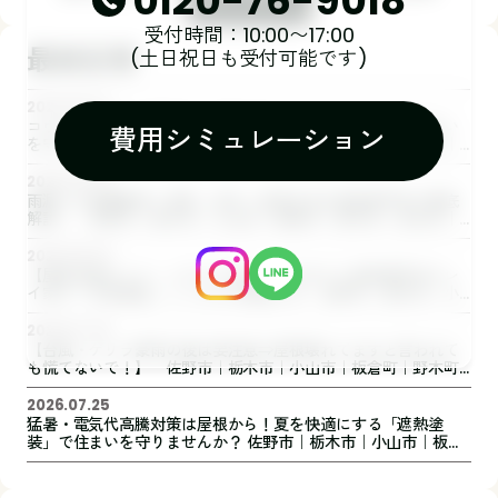
0120-76-9018
受付時間：10:00〜17:00
最新記事
(土日祝日も受付可能です)
2026.08.07
コウモリ対策は外壁塗装・屋根工事と一緒がおすすめ！住まい
費用シミュレーション
を守るためにできること 佐野市｜栃木市｜小山市｜板倉町｜
野木町｜足利市｜館林市｜創業1973年の屋根外壁リフォーム専
門店 キレイ家
2026.08.05
雨漏りは放置厳禁！原因・症状・修理方法を屋根専門店が徹底
解説｜ 佐野市｜栃木市｜小山市｜板倉町｜野木町｜足利市｜
館林市｜創業1973年の屋根外壁リフォーム専門店 キレイ家
2026.08.03
【屋根点検はドローンだけで本当に大丈夫？】屋根専門店キレ
イ家が「目視調査」にこだわる理由とは 佐野市｜栃木市｜小
山市｜板倉町｜野木町｜足利市｜館林市｜創業1973年の屋根外
壁リフォーム専門店 キレイ家
2026.07.30
【台風・ゲリラ豪雨の後は要注意⇒屋根壊れてますと言われて
も慌てないで！】 佐野市｜栃木市｜小山市｜板倉町｜野木町
｜足利市｜館林市｜創業1973年の屋根外壁リフォーム専門店
キレイ家
2026.07.25
猛暑・電気代高騰対策は屋根から！夏を快適にする「遮熱塗
装」で住まいを守りませんか？ 佐野市｜栃木市｜小山市｜板倉
町｜野木町｜足利市｜館林市｜桐生市 創業1973年の屋根外壁
リフォーム専門店 キレイ家