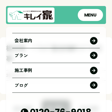
MENU
会社案内
栃木市 ﾍﾞﾗﾝﾀﾞ防水FRPﾜﾝﾌﾟﾗｲ工
プラン
事
施工事例
2026.04.23
ブログ
前の記事
一覧へ
次の記事