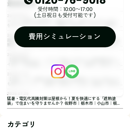
0120-76-9018
最新記事
受付時間：10:00〜17:00
(土日祝日も受付可能です)
2026.08.07
コウモリ対策は外壁塗装・屋根工事と一緒がおすすめ！住まい
を守るためにできること 佐野市｜栃木市｜小山市｜板倉町｜
野木町｜足利市｜館林市｜創業1973年の屋根外壁リフォーム専
費用シミュレーション
門店 キレイ家
2026.08.05
雨漏りは放置厳禁！原因・症状・修理方法を屋根専門店が徹底
解説｜ 佐野市｜栃木市｜小山市｜板倉町｜野木町｜足利市｜
館林市｜創業1973年の屋根外壁リフォーム専門店 キレイ家
2026.08.03
【屋根点検はドローンだけで本当に大丈夫？】屋根専門店キレ
イ家が「目視調査」にこだわる理由とは 佐野市｜栃木市｜小
山市｜板倉町｜野木町｜足利市｜館林市｜創業1973年の屋根外
壁リフォーム専門店 キレイ家
2026.07.30
【台風・ゲリラ豪雨の後は要注意⇒屋根壊れてますと言われて
も慌てないで！】 佐野市｜栃木市｜小山市｜板倉町｜野木町
｜足利市｜館林市｜創業1973年の屋根外壁リフォーム専門店
キレイ家
2026.07.25
猛暑・電気代高騰対策は屋根から！夏を快適にする「遮熱塗
装」で住まいを守りませんか？ 佐野市｜栃木市｜小山市｜板倉
町｜野木町｜足利市｜館林市｜桐生市 創業1973年の屋根外壁
リフォーム専門店 キレイ家
カテゴリ