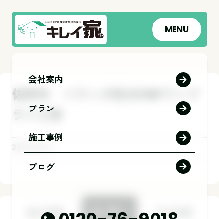
MENU
会社案内
佐野市 ベランダ防水FRPワンプ
プラン
ライ工事
施工事例
2026.06.27
ブログ
前の記事
一覧へ
次の記事