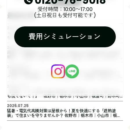
0120-76-9018
受付時間：10:00〜17:00
最新記事
(土日祝日も受付可能です)
2026.08.07
コウモリ対策は外壁塗装・屋根工事と一緒がおすすめ！住まい
費用シミュレーション
を守るためにできること 佐野市｜栃木市｜小山市｜板倉町｜
野木町｜足利市｜館林市｜創業1973年の屋根外壁リフォーム専
門店 キレイ家
2026.08.05
雨漏りは放置厳禁！原因・症状・修理方法を屋根専門店が徹底
解説｜ 佐野市｜栃木市｜小山市｜板倉町｜野木町｜足利市｜
館林市｜創業1973年の屋根外壁リフォーム専門店 キレイ家
2026.08.03
【屋根点検はドローンだけで本当に大丈夫？】屋根専門店キレ
イ家が「目視調査」にこだわる理由とは 佐野市｜栃木市｜小
山市｜板倉町｜野木町｜足利市｜館林市｜創業1973年の屋根外
壁リフォーム専門店 キレイ家
2026.07.30
【台風・ゲリラ豪雨の後は要注意⇒屋根壊れてますと言われて
も慌てないで！】 佐野市｜栃木市｜小山市｜板倉町｜野木町
｜足利市｜館林市｜創業1973年の屋根外壁リフォーム専門店
キレイ家
2026.07.25
猛暑・電気代高騰対策は屋根から！夏を快適にする「遮熱塗
装」で住まいを守りませんか？ 佐野市｜栃木市｜小山市｜板倉
町｜野木町｜足利市｜館林市｜桐生市 創業1973年の屋根外壁
リフォーム専門店 キレイ家