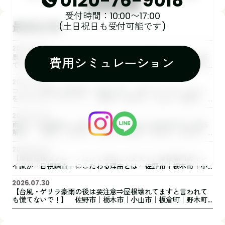
0120-76-9018
受付時間：10:00〜17:00
最新記事
(土日祝日も受付可能です)
2026.08.10
鳥のフン被害でお困りではありませんか？電線への止まり対策
費用シミュレーション
で住まいを守ります 佐野市｜栃木市｜小山市｜板倉町｜野木
町｜足利市｜館林市｜創業1973年の屋根外壁リフォーム専門
店 キレイ家
2026.08.07
コウモリ対策は外壁塗装・屋根工事と一緒がおすすめ！住まい
を守るためにできること 佐野市｜栃木市｜小山市｜板倉町｜
野木町｜足利市｜館林市｜創業1973年の屋根外壁リフォーム専
門店 キレイ家
2026.08.05
雨漏りは放置厳禁！原因・症状・修理方法を屋根専門店が徹底
解説｜ 佐野市｜栃木市｜小山市｜板倉町｜野木町｜足利市｜
館林市｜創業1973年の屋根外壁リフォーム専門店 キレイ家
2026.08.03
【屋根点検はドローンだけで本当に大丈夫？】屋根専門店キレ
イ家が「目視調査」にこだわる理由とは 佐野市｜栃木市｜小
山市｜板倉町｜野木町｜足利市｜館林市｜創業1973年の屋根外
壁リフォーム専門店 キレイ家
2026.07.30
【台風・ゲリラ豪雨の後は要注意⇒屋根壊れてますと言われて
も慌てないで！】 佐野市｜栃木市｜小山市｜板倉町｜野木町
｜足利市｜館林市｜創業1973年の屋根外壁リフォーム専門店
キレイ家