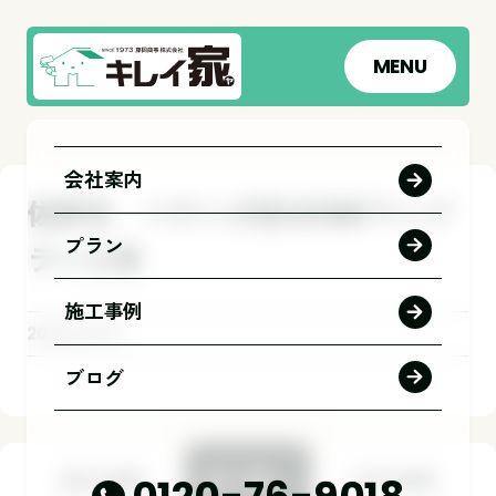
MENU
会社案内
佐野市 ベランダ防水FRPワンプ
プラン
ライ工事
施工事例
2026.06.29
ブログ
前の記事
一覧へ
次の記事