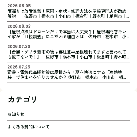
野木町｜足利市｜館林市｜創業1973年の屋根外壁リフォーム専
門店 キレイ家
2026.08.05
雨漏りは放置厳禁！原因・症状・修理方法を屋根専門店が徹底
解説｜ 佐野市｜栃木市｜小山市｜板倉町｜野木町｜足利市｜
館林市｜創業1973年の屋根外壁リフォーム専門店 キレイ家
2026.08.03
【屋根点検はドローンだけで本当に大丈夫？】屋根専門店キレ
イ家が「目視調査」にこだわる理由とは 佐野市｜栃木市｜小
山市｜板倉町｜野木町｜足利市｜館林市｜創業1973年の屋根外
壁リフォーム専門店 キレイ家
2026.07.30
【台風・ゲリラ豪雨の後は要注意⇒屋根壊れてますと言われて
も慌てないで！】 佐野市｜栃木市｜小山市｜板倉町｜野木町
｜足利市｜館林市｜創業1973年の屋根外壁リフォーム専門店
キレイ家
2026.07.25
猛暑・電気代高騰対策は屋根から！夏を快適にする「遮熱塗
装」で住まいを守りませんか？ 佐野市｜栃木市｜小山市｜板倉
町｜野木町｜足利市｜館林市｜桐生市 創業1973年の屋根外壁
リフォーム専門店 キレイ家
カテゴリ
お知らせ
よくある質問について