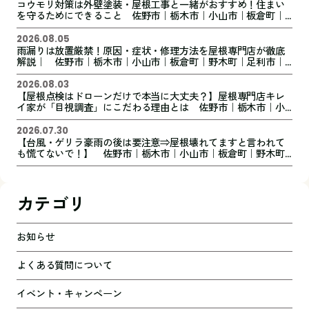
コウモリ対策は外壁塗装・屋根工事と一緒がおすすめ！住まい
を守るためにできること 佐野市｜栃木市｜小山市｜板倉町｜
野木町｜足利市｜館林市｜創業1973年の屋根外壁リフォーム専
門店 キレイ家
2026.08.05
雨漏りは放置厳禁！原因・症状・修理方法を屋根専門店が徹底
解説｜ 佐野市｜栃木市｜小山市｜板倉町｜野木町｜足利市｜
館林市｜創業1973年の屋根外壁リフォーム専門店 キレイ家
2026.08.03
【屋根点検はドローンだけで本当に大丈夫？】屋根専門店キレ
イ家が「目視調査」にこだわる理由とは 佐野市｜栃木市｜小
山市｜板倉町｜野木町｜足利市｜館林市｜創業1973年の屋根外
壁リフォーム専門店 キレイ家
2026.07.30
【台風・ゲリラ豪雨の後は要注意⇒屋根壊れてますと言われて
も慌てないで！】 佐野市｜栃木市｜小山市｜板倉町｜野木町
｜足利市｜館林市｜創業1973年の屋根外壁リフォーム専門店
キレイ家
カテゴリ
お知らせ
よくある質問について
イベント・キャンペーン