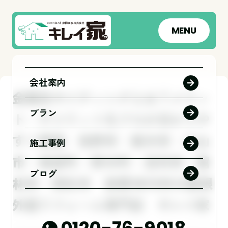
MENU
会社案内
金属系サイディングとは？メリッ
プラン
ト・デメリットをプロが分かりや
すく解説 佐野市｜栃木市｜小山
施工事例
市｜板倉町｜野木町｜足利市｜館
ブログ
林市｜桐生市 創業1973年の屋根
外壁リフォーム専門店 キレイ家