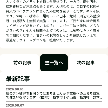
という多くのメリットを持つ外壁材です。一方で、傷や凹み、
初期費用など注意点もあります。大切なのは、ご自宅の状態や
将来のライフプランに合った外壁材を選ぶことです。キレイ家
では、佐野市・栃木市・足利市・小山市・館林市周辺で外壁診
断・お見積りを無料で実施しております。「我が家には金属系
サイディングが向いているの？」「カバー工法と塗装、どちら
が良いの？」そんな疑問をお持ちの方は、お気軽にキレイ家ま
でご相談ください。住まいの状態をしっかり確認したうえで、
最適なリフォームプランをご提案いたします。
前の記事
一覧へ
次の記事
最新記事
2026.08.10
鳥のフン被害でお困りではありませんか？電線への止まり対策
で住まいを守ります 佐野市｜栃木市｜小山市｜板倉町｜野木
町｜足利市｜館林市｜創業1973年の屋根外壁リフォーム専門
店 キレイ家
2026.08.07