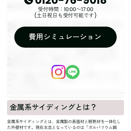
0120-76-9018
外壁カバー
2026.06.03
受付時間：10:00〜17:00
(土日祝日も受付可能です)
佐野市・栃木市・足利市・小山市・館林市・野木町周辺で外壁
塗装をご検討中の皆様、こんにちは。屋根・外壁・水まわりリ
費用シミュレーション
フォーム専門店「キレイ家」です。近年、新築住宅や外壁リフ
ォームで採用が増えているのが「金属系サイディング」です。
スタイリッシュなデザインだけでなく、軽量で耐久性が高いこ
とから注目を集めています。しかし、金属だからサビが心配、
夏は暑くならないの？、窯業系サイディングと何が違うの？と
疑問をお持ちの方も多いのではないでしょうか。
今回は、佐野市・栃木市で外壁リフォームを検討している方に
向けて、金属系サイディングの特徴やメリット・デメリットを
分かりやすく解説します。
金属系サイディングとは？
金属系サイディングとは、金属製の表面材と断熱材を一体化し
た外壁材です。現在主流となっているのは「ガルバリウム鋼