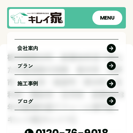
MENU
会社案内
栃木県野木町・新築10年目で迎え
プラン
た外壁塗装の決断 栃木市｜佐野
市｜小山市｜板倉町｜野木町｜足
施工事例
利市｜館林市｜古河市 創業1973
ブログ
年の屋根外壁リフォーム専門店
キレイ家(キレイヤ)