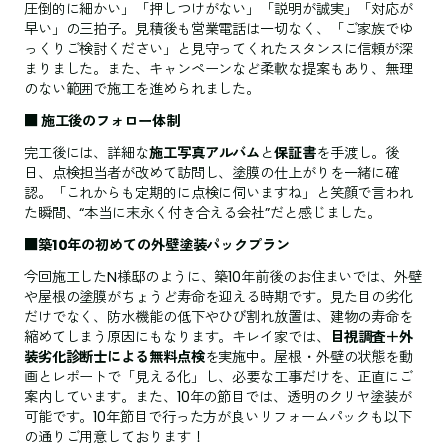
圧倒的に細かい」「押しつけがない」「説明が誠実」「対応が
早い」の三拍子。見積後も営業電話は一切なく、「ご家族でゆ
っくりご検討ください」と見守ってくれたスタンスに信頼が深
まりました。また、キャンペーンなど柔軟な提案もあり、無理
のない範囲で施工を進められました。
■ 施工後のフォロー体制
完工後には、詳細な
施工写真アルバム
と
保証書
を手渡し。後
日、点検担当者が改めて訪問し、塗膜の仕上がりを一緒に確
認。「これからも定期的に点検に伺いますね」と笑顔で言われ
た瞬間、“本当に末永く付き合える会社”だと感じました。
■築10年の初めての外壁塗装パックプラン
今回施工したN様邸のように、築10年前後のお住まいでは、外壁
や屋根の塗膜がちょうど寿命を迎える時期です。見た目の劣化
だけでなく、防水機能の低下やひび割れ放置は、建物の寿命を
縮めてしまう原因にもなります。キレイ家では、
目視調査＋外
装劣化診断士による無料点検
を実施中。屋根・外壁の状態を動
画とレポートで「見える化」し、必要な工事だけを、正直にご
案内しています。また、10年の節目では、透明のクリヤ塗装が
可能です。10年節目で行った方が良いリフォームパックも以下
の通りご用意しております！