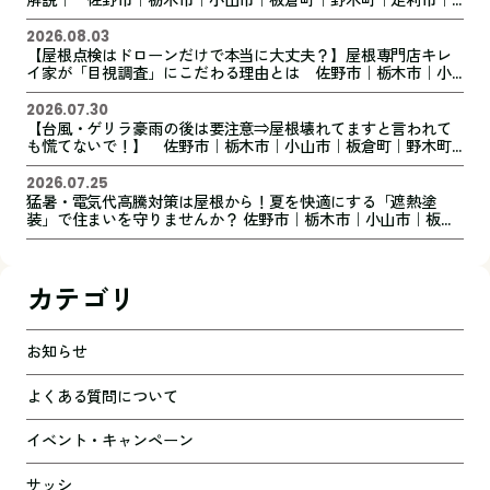
解説｜ 佐野市｜栃木市｜小山市｜板倉町｜野木町｜足利市｜
館林市｜創業1973年の屋根外壁リフォーム専門店 キレイ家
2026.08.03
【屋根点検はドローンだけで本当に大丈夫？】屋根専門店キレ
イ家が「目視調査」にこだわる理由とは 佐野市｜栃木市｜小
山市｜板倉町｜野木町｜足利市｜館林市｜創業1973年の屋根外
壁リフォーム専門店 キレイ家
2026.07.30
【台風・ゲリラ豪雨の後は要注意⇒屋根壊れてますと言われて
も慌てないで！】 佐野市｜栃木市｜小山市｜板倉町｜野木町
｜足利市｜館林市｜創業1973年の屋根外壁リフォーム専門店
キレイ家
2026.07.25
猛暑・電気代高騰対策は屋根から！夏を快適にする「遮熱塗
装」で住まいを守りませんか？ 佐野市｜栃木市｜小山市｜板倉
町｜野木町｜足利市｜館林市｜桐生市 創業1973年の屋根外壁
リフォーム専門店 キレイ家
カテゴリ
お知らせ
よくある質問について
イベント・キャンペーン
サッシ