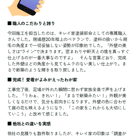
■ 職人のこだわりと誇り
今回施工を担当したのは、キレイ家塗装部会としての専属職人
さんでした。現場歴20年程上のベテランで、塗料の扱いから刷
毛の角度まで一切妥協しない姿勢が印象的でした。「外壁の美
しさは“ライン”で決まります。窓まわりや軒天との境を真っすぐ
仕上げるのが一番大事なのですよ」 そんな言葉どおり、完成
した外壁はどの角度から見てもムラのない美しい仕上がり。ま
るで新築のような輝きを取り戻しました。
■ 完成！ 愛着がよみがえったわが家
工事完了後、足場が外れた瞬間に思わず家族全員で声を上げま
した。「うわぁ、きれい！」「まるで新築みたい！」外観が美
しくなるだけで、気分も前向きになります。外壁の色に合わせ
て庭の花も映えるようになり、「この家をこれからも大切にし
ていこう」と改めて感じました。
■ 他社との違いを実感
他社の見積りも数件取りましたが、キレイ家の印象は「調査が