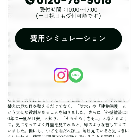
0120-76-9018
2026.01.13
受付時間：10:00〜17:00
イベント・キャンペーン
劣化症状
外壁カバー
(土日祝日も受付可能です)
外壁塗装
屋根塗装
栃木市、佐野市、小山市、板倉町、野木町、足利市、館林市、
費用シミュレーション
古河市の皆様、こんにちは。創業1973年の屋根外壁リフォーム
専門店のキレイ家 佐野店、キレイ家 藤岡本店です。
家を建ててから10年。ハウスメーカーの点検もあり外壁塗装を
検討・・・・。毎日帰宅するたびに目に入る我が家の姿。「も
う少しきれいだったはずなのに…」そんな小さな違和感が、外壁
塗装を考えるきっかけになりました。
■ “きれいな家に住み続けたい”という思い
築10年という節目。家族の思い出が詰まったわが家を、これか
らも長く大切にしていきたい。少し調べてみると、外壁の塗り
替えは見た目を整えるだけでなく、「防水」や「建物保護」と
いう大切な役割があることを知りました。さらに「外壁塗装は1
0年に一度が目安」と知り、「そろそろうちも…」と考えるよう
に。気になってよく外壁を見てみると、緑のような苔も生えて
いました。他にも、小さな雨だれ跡…。毎日見ていると気づきに